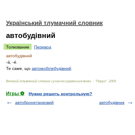
Український тлумачний словник
автобудівний
Толкование
Перевод
автобудівний
-а́, -е́.
Те саме, що
автомобілебудівний
.
Великий тлумачний словник сучасної української мови. - "Перун"
.
2005
.
Игры ⚽
Нужно решить контрольную?
автобронетанковий
автобудівник