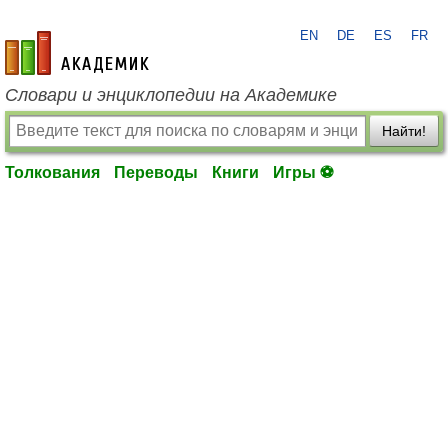
EN
DE
ES
FR
academic.ru
Словари и энциклопедии на Академике
Найти!
Толкования
Переводы
Книги
Игры ⚽